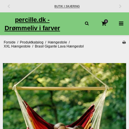
BUTIK I SKÆRING
percille.dk -
0
Drømmeliv i farver
Forside
/
Produktkatalog
/
Hængestole
/
XXL Hængestole
/
Brasil Gigante Lava Hængestol