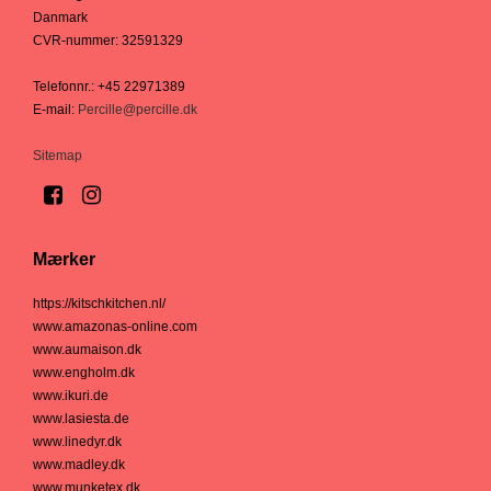
Danmark
CVR-nummer
:
32591329
Telefonnr.
:
+45 22971389
E-mail
:
Percille@percille.dk
Sitemap
Mærker
https://kitschkitchen.nl/
www.amazonas-online.com
www.aumaison.dk
www.engholm.dk
www.ikuri.de
www.lasiesta.de
www.linedyr.dk
www.madley.dk
www.munketex.dk