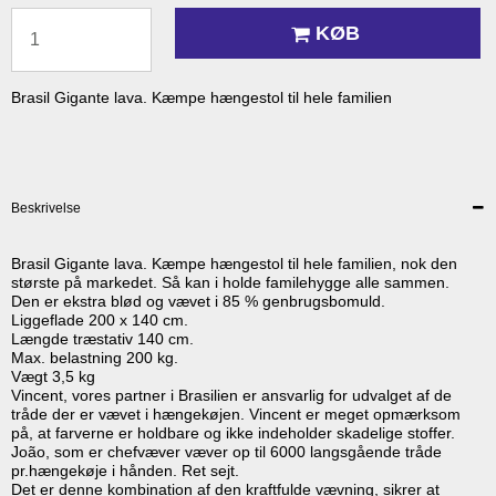
KØB
Brasil Gigante lava. Kæmpe hængestol til hele familien
Beskrivelse
Brasil Gigante lava. Kæmpe hængestol til hele familien, nok den
største på markedet. Så kan i holde familehygge alle sammen.
Den er ekstra blød og vævet i 85 % genbrugsbomuld.
Liggeflade 200 x 140 cm.
Længde træstativ 140 cm.
Max. belastning 200 kg.
Vægt 3,5 kg
Vincent, vores partner i Brasilien er ansvarlig for udvalget af de
tråde der er vævet i hængekøjen. Vincent er meget opmærksom
på, at farverne er holdbare og ikke indeholder skadelige stoffer.
João, som er chefvæver væver op til 6000 langsgående tråde
pr.hængekøje i hånden. Ret sejt.
Det er denne kombination af den kraftfulde vævning, sikrer at