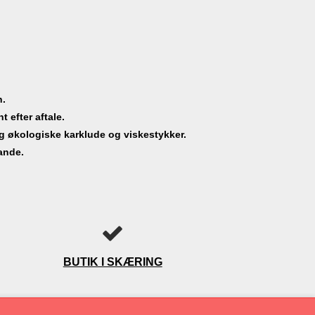
n.
t efter aftale.
og økologiske karklude og viskestykker.
lande.
BUTIK I SKÆRING