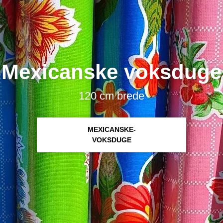
Mexicanske voksduge
120 cm brede
MEXICANSKE-
VOKSDUGE