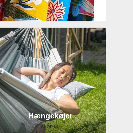
Hængekøjer
SHOP NU