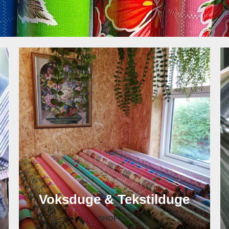
Voksduge & Tekstilduge
SHOP NU