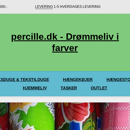
00,-
LEVERING
1-5 HVERDAGES LEVERING
percille.dk - Drømmeliv i
farver
SDUGE & TEKSTILDUGE
HÆNGEKØJER
HÆNGESTO
HJEMMELIV
TASKER
OUTLET