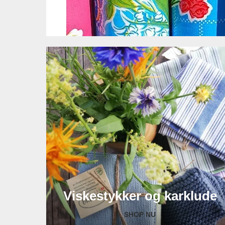
Viskestykker og karklude
SHOP NU