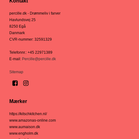
Kontakt
percille.dk - Drømmeliv i farver
Havlundsvej 25
8250 Egå
Danmark
CVR-nummer
:
32591329
Telefonnr.
:
+45 22971389
E-mail
:
Percille@percille.dk
Sitemap
Mærker
https://kitschkitchen.nl/
www.amazonas-online.com
www.aumaison.dk
www.engholm.dk