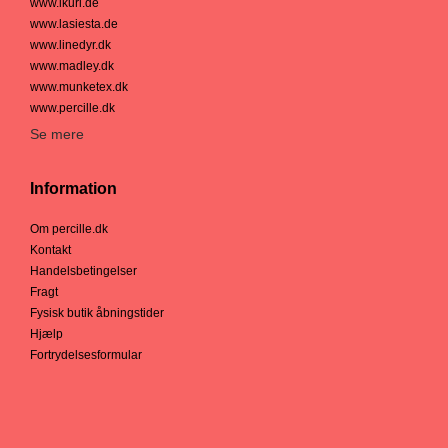
www.ikuri.de
www.lasiesta.de
www.linedyr.dk
www.madley.dk
www.munketex.dk
www.percille.dk
Se mere
Information
Om percille.dk
Kontakt
Handelsbetingelser
Fragt
Fysisk butik åbningstider
Hjælp
Fortrydelsesformular