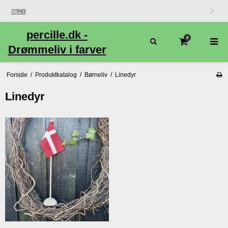
percille.dk -
0
Drømmeliv i farver
Forside
/
Produktkatalog
/
Børneliv
/
Linedyr
Linedyr