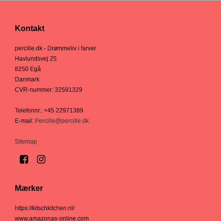
Kontakt
percille.dk - Drømmeliv i farver
Havlundsvej 25
8250 Egå
Danmark
CVR-nummer
:
32591329
Telefonnr.
:
+45 22971389
E-mail
:
Percille@percille.dk
Sitemap
Mærker
https://kitschkitchen.nl/
www.amazonas-online.com