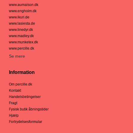
www.aumaison.dk
www.engholm.dk
www.ikuri.de
www.lasiesta.de
www.linedyr.dk
www.madley.dk
www.munketex.dk
www.percille.dk
Se mere
Information
Om percille.dk
Kontakt
Handelsbetingelser
Fragt
Fysisk butik åbningstider
Hjælp
Fortrydelsesformular