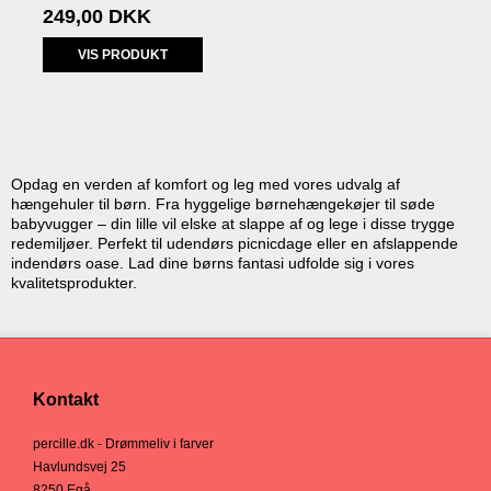
249,00 DKK
VIS PRODUKT
Opdag en verden af komfort og leg med vores udvalg af
hængehuler til børn. Fra hyggelige børnehængekøjer til søde
babyvugger – din lille vil elske at slappe af og lege i disse trygge
redemiljøer. Perfekt til udendørs picnicdage eller en afslappende
indendørs oase. Lad dine børns fantasi udfolde sig i vores
kvalitetsprodukter.
Kontakt
percille.dk - Drømmeliv i farver
Havlundsvej 25
8250 Egå