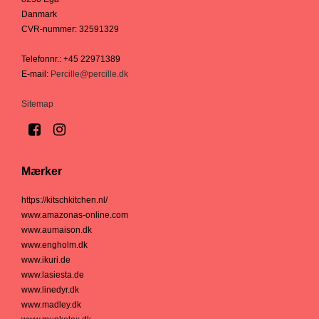
Danmark
CVR-nummer
:
32591329
Telefonnr.
:
+45 22971389
E-mail
:
Percille@percille.dk
Sitemap
Mærker
https://kitschkitchen.nl/
www.amazonas-online.com
www.aumaison.dk
www.engholm.dk
www.ikuri.de
www.lasiesta.de
www.linedyr.dk
www.madley.dk