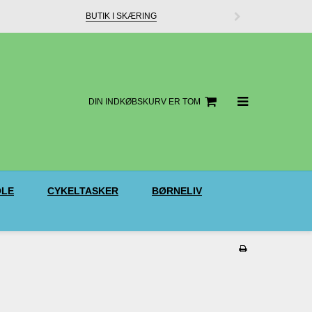
BUTIK I SKÆRING
DIN INDKØBSKURV ER TOM
LE
CYKELTASKER
BØRNELIV