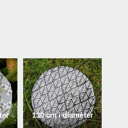
ter
130 cm i diameter
SHOP NU