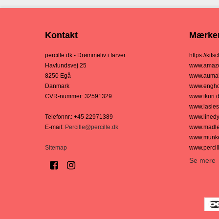
Kontakt
Mærke
percille.dk - Drømmeliv i farver
https://kits
Havlundsvej 25
www.amazo
8250 Egå
www.aumai
Danmark
www.engho
CVR-nummer
:
32591329
www.ikuri.
www.lasies
Telefonnr.
:
+45 22971389
www.linedy
E-mail
:
Percille@percille.dk
www.madle
www.munke
Sitemap
www.percil
Se mere