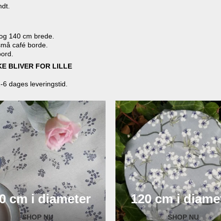
ndt.
0 og 140 cm brede.
 små café borde.
bord.
E BLIVER FOR LILLE
1-6 dages leveringstid.
0 cm i diameter
120 cm i diame
SHOP NU
SHOP NU