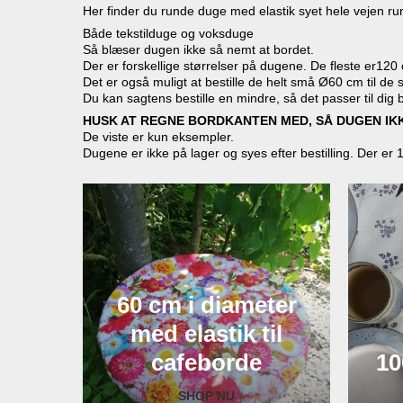
Her finder du runde duge med elastik syet hele vejen ru
Både tekstilduge og voksduge
Så blæser dugen ikke så nemt at bordet.
Der er forskellige størrelser på dugene. De fleste er12
Det er også muligt at bestille de helt små Ø60 cm til de
Du kan sagtens bestille en mindre, så det passer til dig 
HUSK AT REGNE BORDKANTEN MED, SÅ DUGEN IKK
De viste er kun eksempler.
Dugene er ikke på lager og syes efter bestilling. Der er 
60 cm i diameter
med elastik til
cafeborde
10
SHOP NU