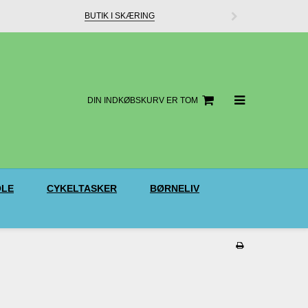
BUTIK I SKÆRING
DIN INDKØBSKURV ER TOM
LE
CYKELTASKER
BØRNELIV