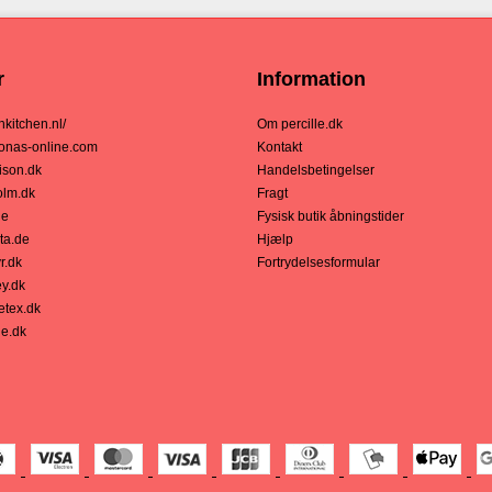
r
Information
chkitchen.nl/
Om percille.dk
nas-online.com
Kontakt
son.dk
Handelsbetingelser
lm.dk
Fragt
de
Fysisk butik åbningstider
ta.de
Hjælp
r.dk
Fortrydelsesformular
y.dk
tex.dk
le.dk