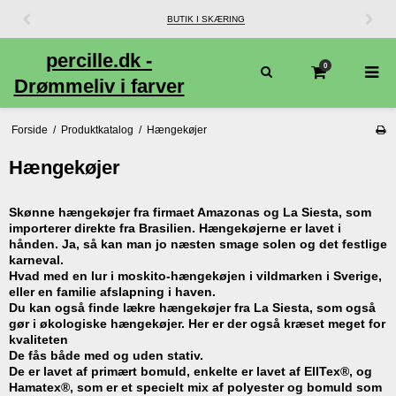
BUTIK I SKÆRING
percille.dk -
0
Drømmeliv i farver
Forside
/
Produktkatalog
/
Hængekøjer
Hængekøjer
Skønne hængekøjer fra firmaet Amazonas og La Siesta, som
importerer direkte fra Brasilien. Hængekøjerne er lavet i
hånden. Ja, så kan man jo næsten smage solen og det festlige
karneval.
Hvad med en lur i moskito-hængekøjen i vildmarken i Sverige,
eller en familie afslapning i haven.
Du kan også finde lækre hængekøjer fra La Siesta, som også
gør i økologiske hængekøjer. Her er der også kræset meget for
kvaliteten
De fås både med og uden stativ.
De er lavet af primært bomuld, enkelte er lavet af EllTex®, og
Hamatex®, som er et specielt mix af polyester og bomuld som