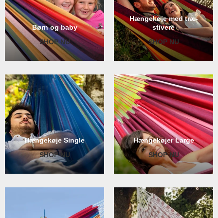
Hængekøje med træ-
Børn og baby
stivere
SHOP NU
SHOP NU
Hængekøje Single
Hængekøjer Large
SHOP NU
SHOP NU