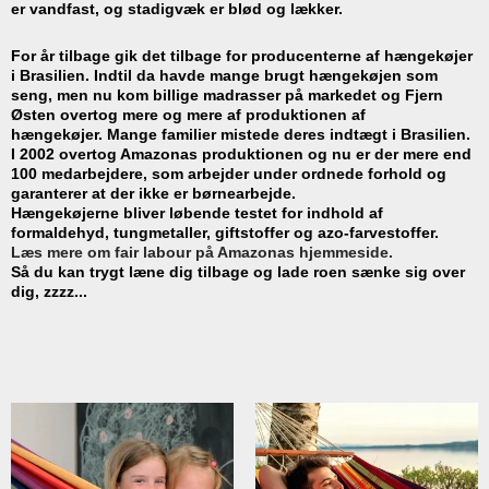
er vandfast, og stadigvæk er blød og lækker.
For år tilbage gik det tilbage for producenterne af hængekøjer
i Brasilien. Indtil da havde mange brugt hængekøjen som
seng, men nu kom billige madrasser på markedet og Fjern
Østen overtog mere og mere af produktionen af
hængekøjer. Mange familier mistede deres indtægt i Brasilien.
I 2002 overtog Amazonas produktionen og nu er der mere end
100 medarbejdere, som arbejder under ordnede forhold og
garanterer at der ikke er børnearbejde.
Hængekøjerne bliver løbende testet for indhold af
formaldehyd, tungmetaller, giftstoffer og azo-farvestoffer.
Læs mere om fair labour på Amazonas hjemmeside.
Så du kan trygt læne dig tilbage og lade roen sænke sig over
dig, zzzz...