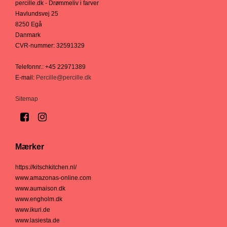
percille.dk - Drømmeliv i farver
Havlundsvej 25
8250 Egå
Danmark
CVR-nummer
:
32591329
Telefonnr.
:
+45 22971389
E-mail
:
Percille@percille.dk
Sitemap
Mærker
https://kitschkitchen.nl/
www.amazonas-online.com
www.aumaison.dk
www.engholm.dk
www.ikuri.de
www.lasiesta.de