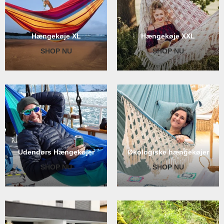
Hængekøje XL
Hængekøje XXL
SHOP NU
SHOP NU
Økologiske hængekøjer
Udendørs Hængekøjer
SHOP NU
SHOP NU