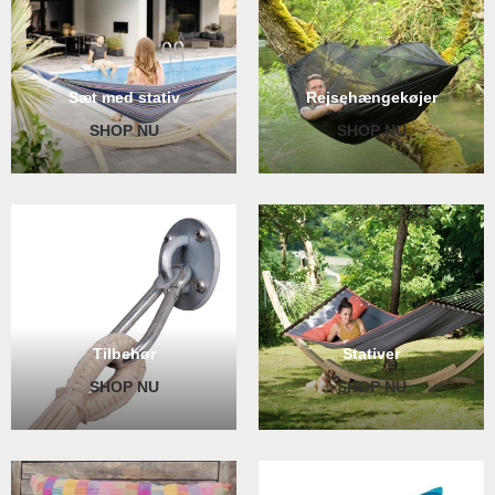
Sæt med stativ
Rejsehængekøjer
SHOP NU
SHOP NU
Tilbehør
Stativer
SHOP NU
SHOP NU